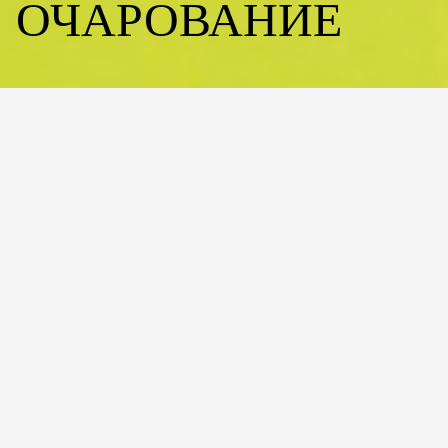
ОЧАРОВАНИЕ
О КОЛЛЕКЦИИ
ДВЕРНЫЕ РУЧКИ YUMMY – ЭТО ВКУСНАЯ
ЭСТЕТИКА ДЛЯ ВАШЕГО ИНТЕРЬЕРА
Вдохновение, рожденное в мире изысканных десертов, мы
воплотили в коллекции дверных ручек Yummy. Это не
просто функциональные детали, а настоящие произведения
искусства. Каждая модель — яркий акцент, который
наполняет пространство гармонией и дарит неподдельное
эмоциональное удовлетворение.
Позвольте себе окунуться в мир, где красота встречается с
комфортом, а каждая деталь — это сладкий момент
повседневной жизни.
СКАЧАТЬ
КАТАЛОГ
РУЧКИ YUMMY